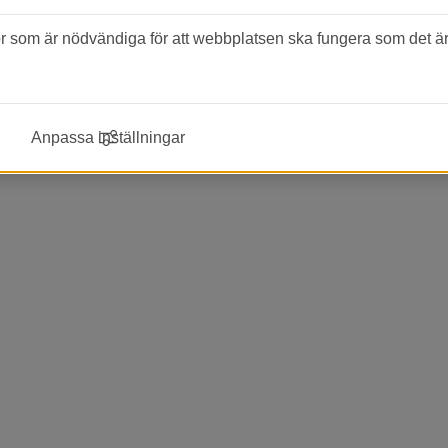
2021-12-07
Så gick det för Elgiganten på Black Friday
som är nödvändiga för att webbplatsen ska fungera som det är 
Elgiganten har de senaste åren haft en fantastisk tillväxt
Black Friday den absolut största försäljningsdagen. D
den största utmaningen i produktionen och det företaget
Här berättar LogPoint-företaget Elgigianten Logistik 
Anpassa inställningar
försäljningsperiod och hur de möter utmaningarna so