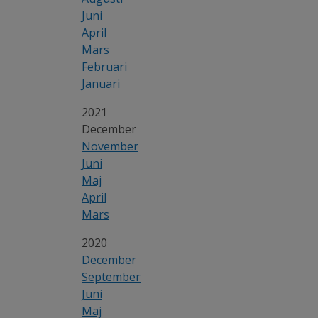
Juni
April
Mars
Februari
Januari
År:
2021
December
November
Juni
Maj
April
Mars
År:
2020
December
September
Juni
Maj