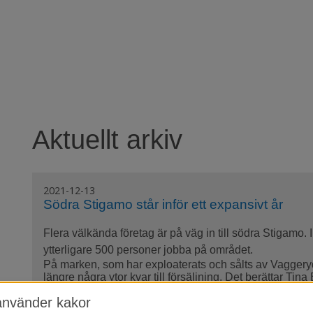
Gå till innehåll
Aktuellt arkiv
2021-12-13
Södra Stigamo står inför ett expansivt år
Flera välkända företag är på väg in till södra Stigamo.
ytterligare 500 personer jobba på området.
På marken, som har exploaterats och sålts av Vaggery
längre några ytor kvar till försäljning. Det berättar Tina
använder kakor