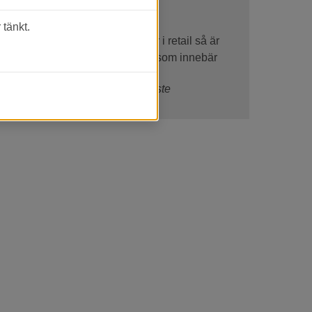
tänkt.
 och precis som för flera aktörer i retail så är
et är också den perioden på året som innebär
 förbereder sig för hela året.
AB med egna ord om deras viktigaste
m kommer m...