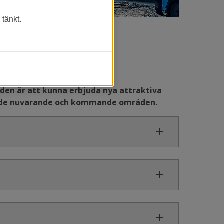
tänkt.
en är att kunna erbjuda nya attraktiva 
både nuvarande och kommande områden.