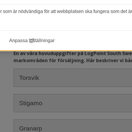
som är nödvändiga för att webbplatsen ska fungera som det är 
Ledig industrimark
Anpassa inställningar
En av våra huvuduppgifter på LogPoint South Swed
markområden för försäljning. Här beskriver vi 
Torsvik
Stigamo
Granarp