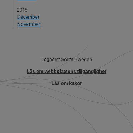
År:
2015
December
November
Logpoint South Sweden
Läs om webbplatsens tillgänglighet
Läs om kakor