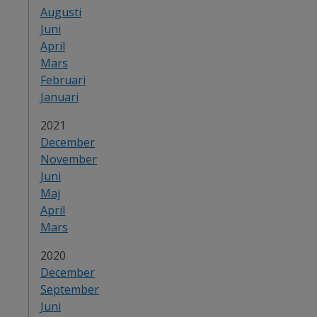
Augusti
Juni
April
Mars
Februari
Januari
År:
2021
December
November
Juni
Maj
April
Mars
År:
2020
December
September
Juni