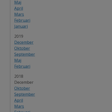
Maj
April
Mars
Februari
Januari
År:
2019
December
Oktober
September
Maj
Februari
År:
2018
December
Oktober
September
April
Mars