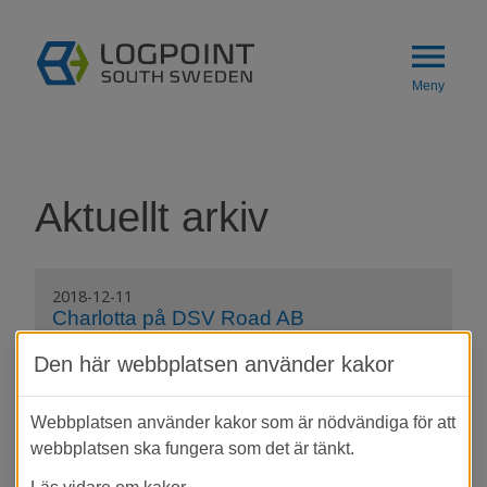
Gå till innehåll
menu
Meny
Aktuellt arkiv
2018-12-11
Charlotta på DSV Road AB
Den här webbplatsen använder kakor
DSV har expanderat kraftigt under de
senaste åren och när företaget hade
Webbplatsen använder kakor som är nödvändiga för att
vuxit ur sin nuvarande fastighet på
webbplatsen ska fungera som det är tänkt.
Torsvik, LogPoint, blev valet självklart