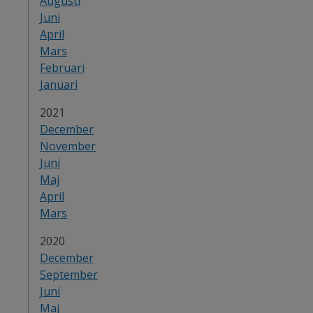
Augusti
Juni
April
Mars
Februari
Januari
År:
2021
December
November
Juni
Maj
April
Mars
År:
2020
December
September
Juni
Maj