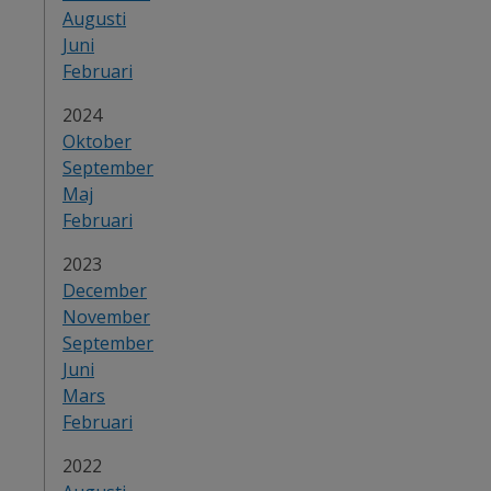
Augusti
Juni
Februari
År:
2024
Oktober
September
Maj
Februari
År:
2023
December
November
September
Juni
Mars
Februari
År:
2022